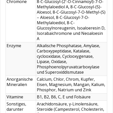
Chromone
8-C-Glucosyl-(2′-O-Cinnamoyl)-7-O-
Methylaloediol A, 8-C-Glucosyl-(S)-
Aloesol, 8-C-Glucosyl-7-O-Methyl-(S)
– Aloesol, 8-C-Glucosyl-7-O-
Methylaloediol, 8-C-
Glucosylnoreugenin, Isoaloeresin D,
Isorabaichromone und Neoaloesin
A
Enzyme
Alkalische Phosphatase, Amylase,
Carboxypeptidase, Katalase,
cyclooxidase, Cyclooxygenase,
Lipase, Oxidase,
Phosphoenolpyruvatcarboxylase
und Superoxiddismutase
Anorganische
Calcium, Chlor, Chrom, Kupfer,
Mineralien
Eisen, Magnesium, Mangan, Kalium,
Phosphor, Natrium und Zink
Vitamine
B1, B2, B6, C, E und Folsäure
Sonstiges,
Arachidonsäure, γ-Linolensäure,
darunter
Steroide (Campesterol, Cholesterin,