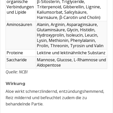
organische
β-Sitosterin, Triglyceride,
Verbindungen
Triterpenoid, Gibberellin, Lignine,
und Lipide
Kaliumsorbat, Salicylsäure,
Harnsäure, β-Carotin und Cholin)
Aminosäuren
Alanin, Arginin, Asparaginsäure,
Glutaminsäure, Glycin, Histidin,
Hydroxyprolin, Isoleucin, Leucin,
Lysin, Methionin, Phenylalanin,
Prolin, Threonin, Tyrosin und Valin
Proteine
Lektine und lektinähnliche Substanz
Saccharide
Mannose, Glucose, L-Rhamnose und
Aldopentose
Quelle: NCBI
Wirkung
Aloe wirkt schmerzlindernd, entzündungshemmend,
Reiz mildernd und befeuchtet zudem die zu
behandelnde Partie.