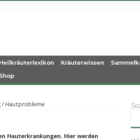
Heilkräuterlexikon
Kräuterwissen
Sammelk
Shop
g
/
Hautprobleme
So
en Hauterkrankungen. Hier werden