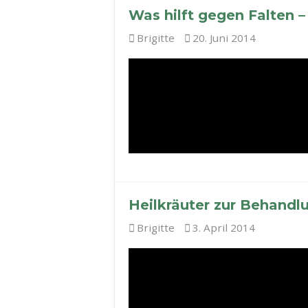
Was hilft gegen Falten 
Brigitte
20. Juni 2014
Heilkräuter zur Behandl
Brigitte
3. April 2014