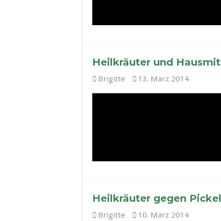
Heilkräuter und Hausmit
Brigitte
13. März 2014
Heilkräuter gegen Picke
Brigitte
10. März 2014