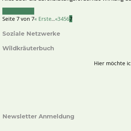
Mehr lesen »
Seite 7 von 7
« Erste
...
«
3
4
5
6
7
Soziale Netzwerke
Wildkräuterbuch
Hier möchte ic
Newsletter Anmeldung