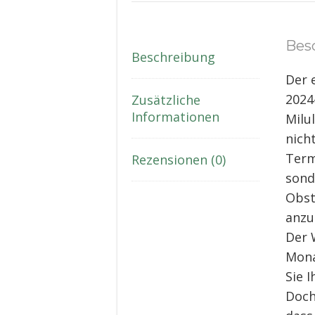
Bes
Beschreibung
Der 
2024
Zusätzliche
Informationen
Milu
nich
Term
Rezensionen (0)
sond
Obst
anzu
Der 
Mona
Sie 
Doch