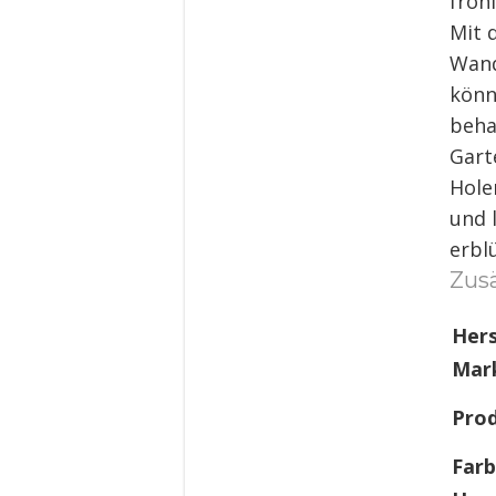
fröh
Mit 
Wand
könn
beha
Gart
Hole
und 
erbl
Zusä
Hers
Mar
Pro
Far