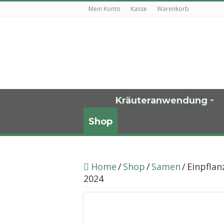
Mein Konto
Kasse
Warenkorb
Kräuteranwendung
Shop
Home
/
Shop
/
Samen
/
Einpfla
2024