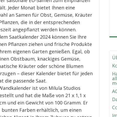
 er saisonale EU-Samen zum Einpflanzen
ält. Jeder Monat bietet Ihnen eine
ahl an Samen für Obst, Gemüse, Kräuter
Pflanzen, die in der entsprechenden
eszeit angepflanzt werden können.
dem Saatkalender 2024 können Sie Ihre
nen Pflanzen ziehen und frische Produkte
Ihrem eigenen Garten genießen. Egal, ob
Ü
einen Obstbaum, knackiges Gemüse,
K
atische Kräuter oder schöne Blumen
rzugen – dieser Kalender bietet für jeden
H
al
t die passende Saat.
m
Wandkalender ist von Milula Studios
A
estellt und hat die Maße von 21 x 1,1 x
D
 cm und ein Gewicht von 100 Gramm. Er
Co
in bunten Farben erhältlich, um einen
I