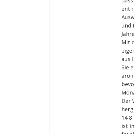
dass
enth
Ausw
und 
Jahr
Mit 
eige
aus 
Sie 
arom
bevo
Mona
Der 
herg
14,8
ist 