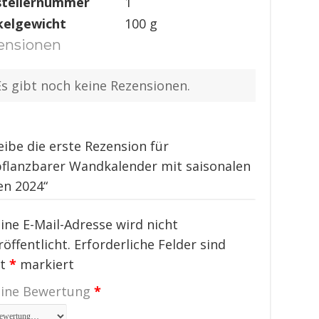
stellernummer
‎1
kelgewicht
‎100 g
ensionen
Es gibt noch keine Rezensionen.
eibe die erste Rezension für
pflanzbarer Wandkalender mit saisonalen
n 2024“
ine E-Mail-Adresse wird nicht
röffentlicht.
Erforderliche Felder sind
it
*
markiert
ine Bewertung
*