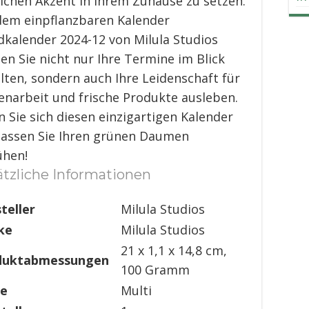
lichen Akzent in Ihrem Zuhause zu setzen.
dem einpflanzbaren Kalender
kalender 2024-12 von Milula Studios
en Sie nicht nur Ihre Termine im Blick
lten, sondern auch Ihre Leidenschaft für
enarbeit und frische Produkte ausleben.
n Sie sich diesen einzigartigen Kalender
lassen Sie Ihren grünen Daumen
ühen!
tzliche Informationen
teller
‎Milula Studios
ke
‎Milula Studios
‎21 x 1,1 x 14,8 cm,
duktabmessungen
100 Gramm
be
‎Multi