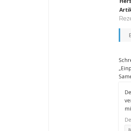
Her
Arti
Rez
Schr
„Ein
Same
De
ve
m
De