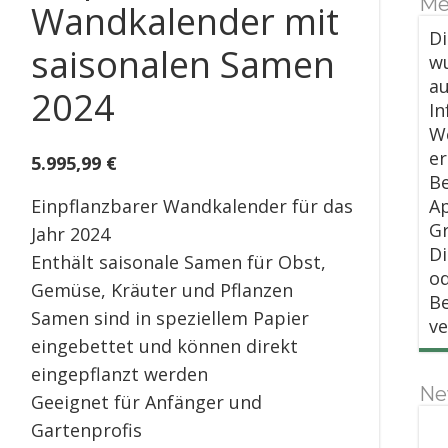
Me
Wandkalender mit
Di
saisonalen Samen
wu
au
2024
In
We
er
5.995,99
€
Be
Einpflanzbarer Wandkalender für das
Ap
Gr
Jahr 2024
D
Enthält saisonale Samen für Obst,
od
Gemüse, Kräuter und Pflanzen
B
Samen sind in speziellem Papier
v
eingebettet und können direkt
eingepflanzt werden
Ne
Geeignet für Anfänger und
Gartenprofis