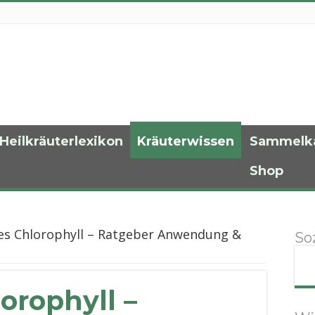
Heilkräuterlexikon
Kräuterwissen
Sammelk
Shop
ges Chlorophyll – Ratgeber Anwendung &
So
orophyll –